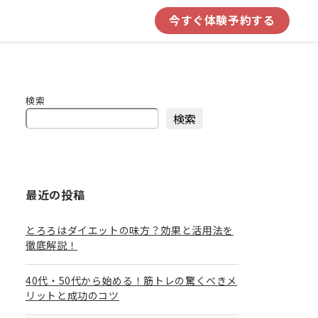
今すぐ体験予約する
検索
検索
最近の投稿
とろろはダイエットの味方？効果と活用法を
徹底解説！
40代・50代から始める！筋トレの驚くべきメ
リットと成功のコツ