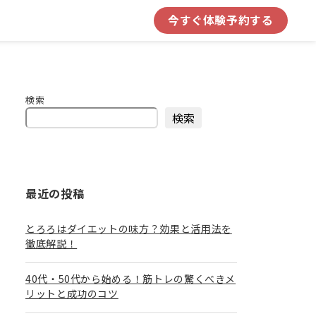
今すぐ体験予約する
検索
検索
最近の投稿
とろろはダイエットの味方？効果と活用法を
徹底解説！
40代・50代から始める！筋トレの驚くべきメ
リットと成功のコツ