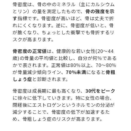
骨密度は、骨の中のミネラル（主にカルシウム
とリン）の量を測定したもので、
骨の強度を示
す
指標です。骨密度が高いほど、骨は丈夫で折
れにくくなります。逆に、骨密度が低いと、骨
が脆くなり、ちょっとした衝撃でも骨折するリ
スクが高まります。
骨密度の正常値
は、健康的な若い女性(20～44
歳)の骨量の平均値と比較し、自分が何％である
かで表されます。正常値は80％以上、70～80％
が骨量減少傾向ライン、
70％未満
になると
骨粗
しょう症
と診断されます。
骨密度は成長期に最も高くなり、
30代をピーク
に徐々に低下していきます。特に女性の場合、
閉経後にエストロゲンというホルモンの分泌が
減少することで、骨密度の低下が加速するた
め、骨粗しょう症のリスクが高まります。