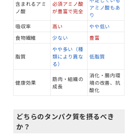
不足している
含まれるアミ
必須アミノ酸
アミノ酸もあ
ノ酸
が豊富で完全
り
吸収率
高い
やや低い
食物繊維
少ない
豊富
やや多い（種
脂質
類により異な
低脂質
る）
消化・腸内環
筋肉・組織の
健康効果
境の改善、抗
成長
酸化
どちらのタンパク質を摂るべき
か？