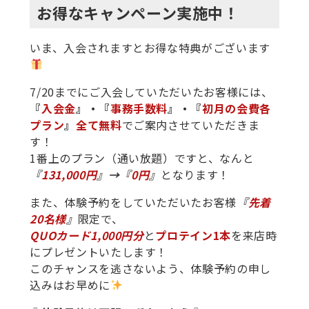
お得なキャンペーン実施中！
いま、入会されますとお得な特典がございます
7/20までにご入会していただいたお客様には、
『
入会金
』・『
事務手数料
』・『
初月の会費各
プラン
』
全て無料
でご案内させていただきま
す！
1番上のプラン（通い放題）ですと、なんと
『
131,000円
』→『
0円
』
となります！
また、体験予約をしていただいたお客様
『
先着
20名様
』
限定で、
QUOカード1,000円分
と
プロテイン1本
を来店時
にプレゼントいたします！
このチャンスを逃さないよう、体験予約の申し
込みはお早めに