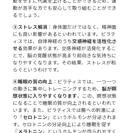
動をせずに代謝を上げることができるため、運
動が苦手な方でも安心して取り組むことができ
るでしょう。
③ストレス解消
：身体面だけではなく、精神面
にも良い影響があるといわれています。ピラテ
ィスでは、自律神経のうち
交感神経を活性化さ
せる
効果があります。交感神経が活発化するこ
とで、脳の覚醒状態が高まり前向きな気持ちに
なりやすくなります。その結果、ストレスが和
らぐというわけです。
④睡眠の質の向上
：ピラティスでは、一つ一つ
の動きに集中しトレーニングするため、
脳が瞑
想状態に入りやすくなります
。この、瞑想状態
になることで睡眠の質が向上されるといわれて
います。また、ピラティスでは腸への刺激によ
り「
セロトニン
」というホルモンが分泌されま
す。セロトニンの分泌向上により睡眠を促す
「
メラトニン
」というホルモンが作られやすく